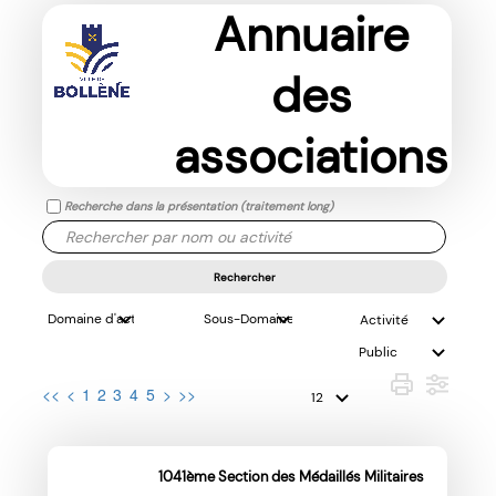
Annuaire
des
associations
Recherche dans la présentation (traitement long)
Rechercher
<<
<
1
2
3
4
5
>
>>
1041ème Section des Médaillés Militaires